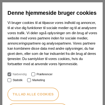
ENGLISH
Denne hjemmeside bruger cookies
Vi bruger cookies til at tilpasse vores indhold og annoncer,
til at vise dig funktioner til sociale medier og til at analysere
vores trafik. Vi deler også oplysninger om din brug af vores
website med vores partnere inden for sociale medier,
Forside
Om IFC
Arkiv
2025 IFC billeder
annonceringspartnere og analysepartnere. Vores partnere
kan kombinere disse data med andre oplysninger, du har
givet dem, eller som de har indsamlet fra din brug af deres
tjenester. Du samtykker til vores cookies, hvis du
fortsætter med at anvende vores hjemmeside.
Går på opdagelse i billeder fra IFC 2025
Nødvendig
Præferencer
Statistik
Marketing
TILLAD ALLE COOKIES