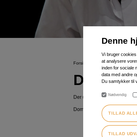
Denne h
Vi bruger cookies t
at analysere vore
Forside
Produkter
Dommere
inden for sociale
Dommer
data med andre opl
Du samtykker til 
Nødvendig
Der udsendes invitationer t
Dommervejledninger kommer
TILLAD ALL
TILLAD UD