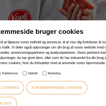
jemmeside bruger cookies
il at tilpasse vores indhold og annoncer, til at vise dig funktioner til so
s trafik. Vi deler også oplysninger om din brug af vores website med 
 medier, annonceringspartnere og analysepartnere. Vores partnere ka
e
ysninger, du har givet dem, eller som de har indsamlet fra din brug a
vores cookies, hvis du fortsætter med at anvende vores hjemmeside.
Præferencer
Statistik
Marketing
il dommere senere på året vedrørende bedømmelsen mandag den
 senere.
E COOKIES
KUN NØDVENDIGE COOKIES
VALGTE