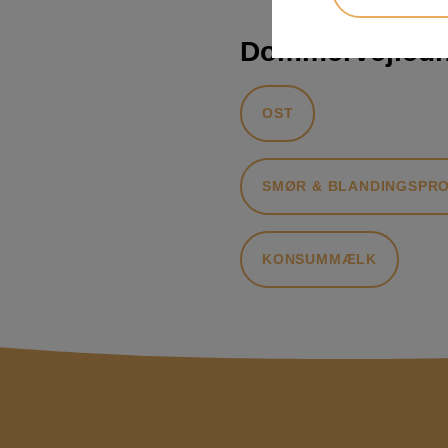
Dommervejledn
OST
SMØR & BLANDINGSPR
KONSUMMÆLK