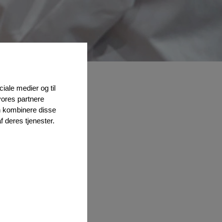
ciale medier og til
vores partnere
n kombinere disse
f deres tjenester.
 26. oktober 2026.