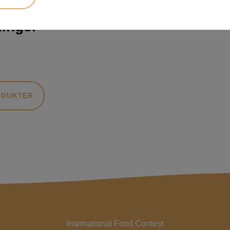
inger
ODUKTER
International Food Contest