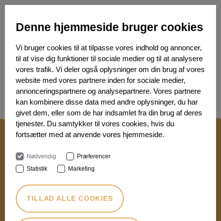
ENGLISH
Denne hjemmeside bruger cookies
Vi bruger cookies til at tilpasse vores indhold og annoncer,
til at vise dig funktioner til sociale medier og til at analysere
vores trafik. Vi deler også oplysninger om din brug af vores
website med vores partnere inden for sociale medier,
TRYK HER FOR AT LOGGE PÅ
annonceringspartnere og analysepartnere. Vores partnere
BEDØMMELSESSYSTEMMET
kan kombinere disse data med andre oplysninger, du har
givet dem, eller som de har indsamlet fra din brug af deres
tjenester. Du samtykker til vores cookies, hvis du
fortsætter med at anvende vores hjemmeside.
Nødvendig
Præferencer
International Food Contest
Statistik
Marketing
Agro Food Park 26 · 8200 Aarhus N
|
COOKIEPOLITIK
PRIVATLIVSPOLITIK
TILLAD ALLE COOKIES